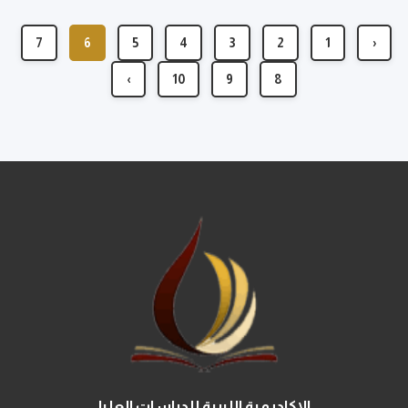
7
6
5
4
3
2
1
‹
›
10
9
8
الاكاديمية الليبية للدراسات العليا